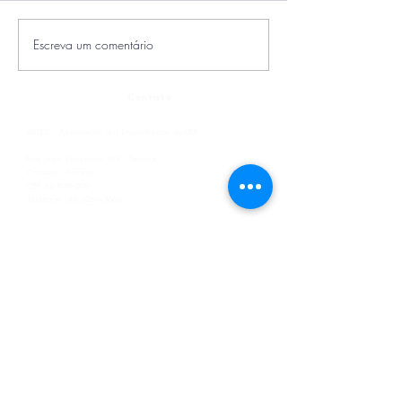
Escreva um comentário
Contato
AEDER - Associação dos Engenheiros do DER
Rua José Veríssimo, 163 - Tarumã
Curitiba - Paraná
CEP: 82.820-000
Telefone: (41) 3267-3662
Horário de funcionamento:
Seg - Sex: 9:00 - 18:00
Sáb: 10:00 - 14:00
Dom: fechado
Fale conosco