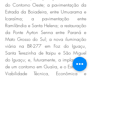
do Contorno Oeste; a pavimentação da 
Estrada da Boiadeira, entre Umuarama e 
Icaraíma; a pavimentação entre 
Ramilândia e Santa Helena; a restauração 
da Ponte Ayrton Senna entre Paraná e 
Mato Grosso do Sul; a nova iluminação 
viária na BR-277 em Foz do Iguaçu, 
Santa Terezinha de Itaipu e São Miguel 
do Iguaçu; e, futuramente, a implantação 
de um contorno em Guaíra, e o Estudo de 
Viabilidade Técnica, Econômica e 
Ambiental (EVTEA) de nova ponte ligando 
Paraná e Mato Grosso do Sul, em Porto 
São José, distrito de São Pedro do 
Paraná.