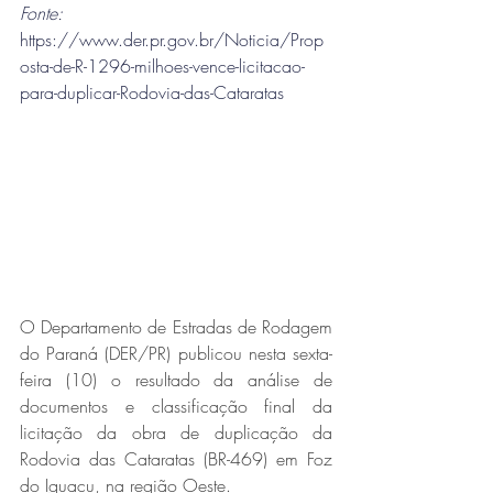
Fonte: 
https://www.der.pr.gov.br/Noticia/Prop
osta-de-R-1296-milhoes-vence-licitacao-
para-duplicar-Rodovia-das-Cataratas
O Departamento de Estradas de Rodagem 
do Paraná (DER/PR) publicou nesta sexta-
feira (10) o resultado da análise de 
documentos e classificação final da 
licitação da obra de duplicação da 
Rodovia das Cataratas (BR-469) em Foz 
do Iguaçu, na região Oeste.