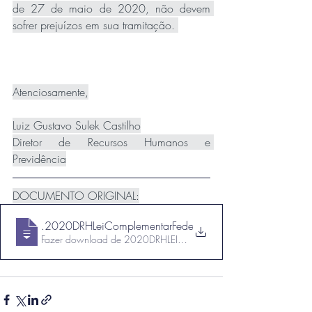
de 27 de maio de 2020, não devem 
sofrer prejuízos em sua tramitação. 
Atenciosamente,
Luiz Gustavo Sulek Castilho
Diretor de Recursos Humanos e 
Previdência
DOCUMENTO ORIGINAL:
COMUNICADO029
.2020DRHLeiComplementarFede
Fazer download de 2020DRHLEICOMPLEMENTARFEDE • 204K