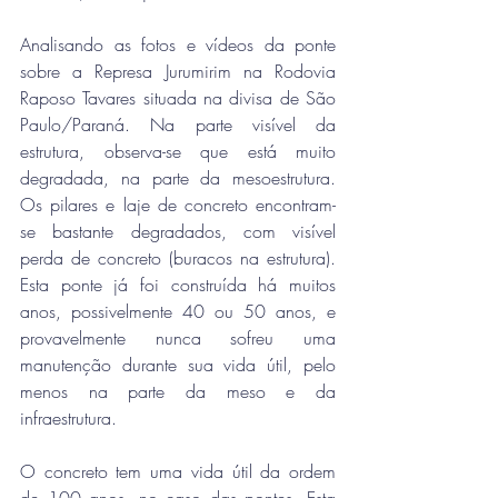
Analisando as fotos e vídeos da ponte 
sobre a Represa Jurumirim na Rodovia 
Raposo Tavares situada na divisa de São 
Paulo/Paraná. Na parte visível da 
estrutura, observa-se que está muito 
degradada, na parte da mesoestrutura. 
Os pilares e laje de concreto encontram-
se bastante degradados, com visível 
perda de concreto (buracos na estrutura). 
Esta ponte já foi construída há muitos 
anos, possivelmente 40 ou 50 anos, e 
provavelmente nunca sofreu uma 
manutenção durante sua vida útil, pelo 
menos na parte da meso e da 
infraestrutura. 
O concreto tem uma vida útil da ordem 
de 100 anos, no caso das pontes. Esta 