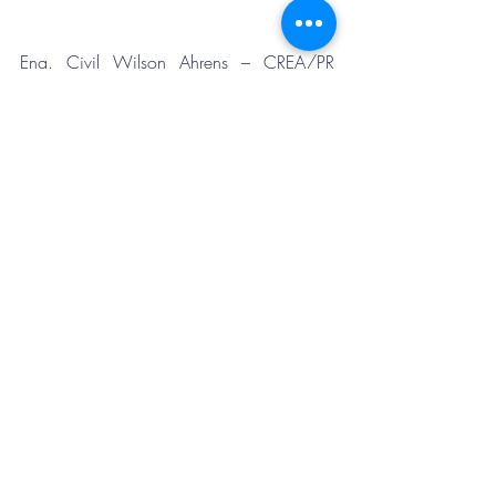
Eng. Civil Wilson Ahrens – CREA/PR 
4574-D
Eng. Civil Julio Cesar Vercesi Russi 
CREA/PR 11.875-D
Presidente da Associação dos 
Engenheiros do DER - AEDER 
Comentários